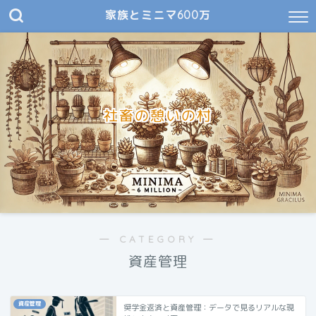
家族とミニマ600万
社畜の憩いの村
― CATEGORY ―
資産管理
資産管理
奨学金返済と資産管理：データで見るリアルな現